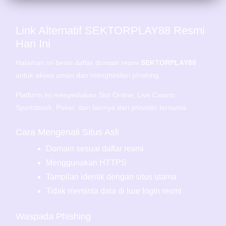
Link Alternatif SEKTORPLAY88 Resmi
Hari Ini
Halaman ini berisi daftar domain resmi
SEKTORPLAY88
untuk akses aman dan menghindari phishing.
Platform ini menyediakan Slot Online, Live Casino,
Sportsbook, Poker, dan lainnya dari provider ternama.
Cara Mengenali Situs Asli
Domain sesuai daftar resmi
Menggunakan HTTPS
Tampilan identik dengan situs utama
Tidak meminta data di luar login resmi
Waspada Phishing