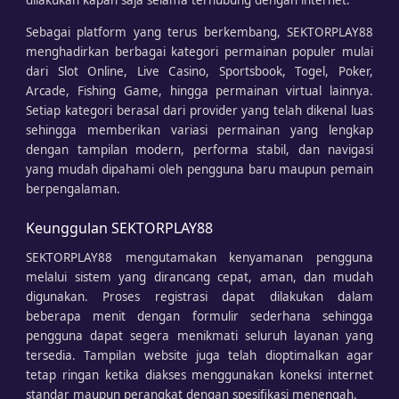
dilakukan kapan saja selama terhubung dengan internet.
Sebagai platform yang terus berkembang, SEKTORPLAY88
menghadirkan berbagai kategori permainan populer mulai
dari Slot Online, Live Casino, Sportsbook, Togel, Poker,
Arcade, Fishing Game, hingga permainan virtual lainnya.
Setiap kategori berasal dari provider yang telah dikenal luas
sehingga memberikan variasi permainan yang lengkap
dengan tampilan modern, performa stabil, dan navigasi
yang mudah dipahami oleh pengguna baru maupun pemain
berpengalaman.
Keunggulan SEKTORPLAY88
SEKTORPLAY88 mengutamakan kenyamanan pengguna
melalui sistem yang dirancang cepat, aman, dan mudah
digunakan. Proses registrasi dapat dilakukan dalam
beberapa menit dengan formulir sederhana sehingga
pengguna dapat segera menikmati seluruh layanan yang
tersedia. Tampilan website juga telah dioptimalkan agar
tetap ringan ketika diakses menggunakan koneksi internet
standar maupun perangkat dengan spesifikasi menengah.